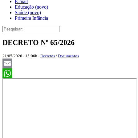
E-mail
Educação (novo)
Saúde (novo)
Primeira Infância
DECRETO Nº 65/2026
21/05/2026 - 15:06h -
Decretos
/
Documentos
Email
Skip
WhatsApp
to
PDF
content