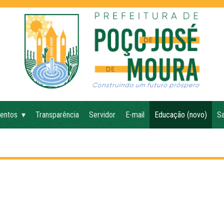
entos
Transparência
Servidor
E-mail
Educação (novo)
Sa