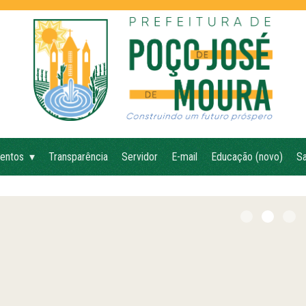
entos
Transparência
Servidor
E-mail
Educação (novo)
Sa