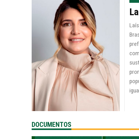
La
Laís
Bras
pre
com
sust
prom
pop
igua
DOCUMENTOS