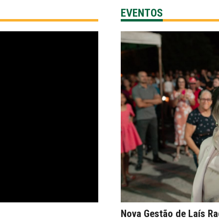
EVENTOS
MISSO Nº 964248/2024/FNDE/CAIXA
o 02/2025 – Prova de Vida Anual – IMAP
imentos 2026-IMAP
CAÇÃO 22/10/2025
/2025
i Paulo Gustavo 2024
Nova Gestão de Laís Ra