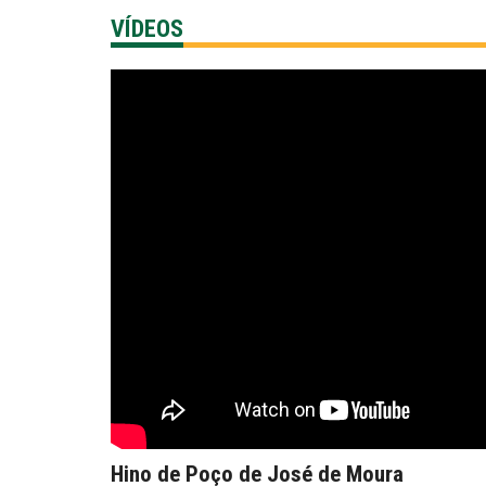
VÍDEOS
Documentos
TERMO DE COMPRO
31 mar 2026
Documentos
Edital de Convocaçã
2 dez 2025
Documentos
Política de Invest
18 nov 2025
Editais
leilão N” oooo3/2025
10 nov 2025
Aldir Blanc
Diário Oficial
PUBLI
22 out 2025
/
Diário Oficial
PUBLICAÇÃO 02/10
22 out 2025
Documentos
Paulo Gustavo
Le
11 set 2025
/
Hino de Poço de José de Moura