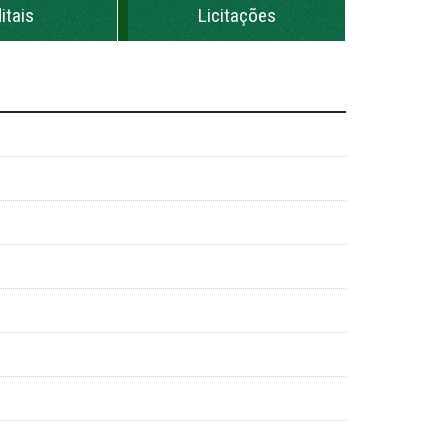
itais
Licitações