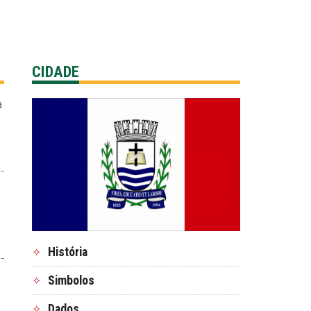
CIDADE
a
História
✧
Simbolos
✧
Dados
✧