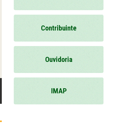
Contribuinte
Ouvidoria
SCFV abre inscrições para oficinas destina
IMAP
Poço de José de Moura